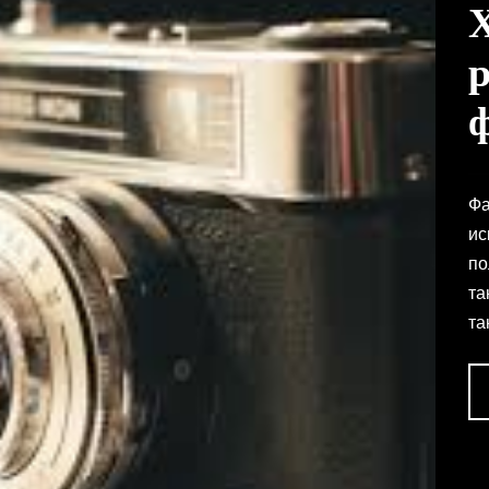
Фа
ис
по
та
та