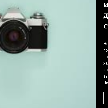
Но
по
во
ха
из
вы
Чи